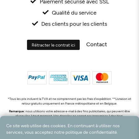
Paiement sécurisé avec SSL
Qualité du service
Des clients pour les clients
Contact
Rétracter le contrat ici
*Tous les prix incluent la TVA et ne comprennent pas les frais d'expédition. **Livraison et
retour gratuits uniquement en France métropolitaine et en Belgique.
Remarque:
nous utilisons votre adresse e-mail à des fins publicitaires, qui peuvent être
révoquées à tout moment. Vos données ne seront pas transmises à des tiers.
© 2003 - 2026 Rudolf Hossdorf Teppichhandel e.K. / Tous droits réservés. powered by
Ce site web utilise des cookies. En continuant à utiliser nos
createyourtemplate
services, vous acceptez notre politique de confidentialité.