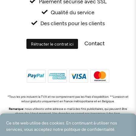
Paiement sécurisé avec SSL
Qualité du service
Des clients pour les clients
Contact
Rétracter le contrat ici
*Tous les prix incluent la TVA et ne comprennent pas les frais d'expédition. **Livraison et
retour gratuits uniquement en France métropolitaine et en Belgique.
Remarque:
nous utilisons votre adresse e-mail à des fins publicitaires, qui peuvent être
révoquées à tout moment. Vos données ne seront pas transmises à des tiers.
© 2003 - 2026 Rudolf Hossdorf Teppichhandel e.K. / Tous droits réservés. powered by
Ce site web utilise des cookies. En continuant à utiliser nos
createyourtemplate
services, vous acceptez notre politique de confidentialité.