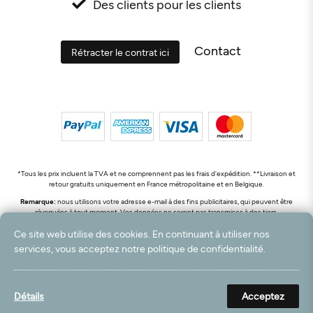
Des clients pour les clients
Contact
Rétracter le contrat ici
*Tous les prix incluent la TVA et ne comprennent pas les frais d'expédition. **Livraison et
retour gratuits uniquement en France métropolitaine et en Belgique.
Remarque:
nous utilisons votre adresse e-mail à des fins publicitaires, qui peuvent être
révoquées à tout moment. Vos données ne seront pas transmises à des tiers.
© 2003 - 2026 Rudolf Hossdorf Teppichhandel e.K. / Tous droits réservés. powered by
Ce site web utilise des cookies. En continuant à utiliser nos
createyourtemplate
services, vous acceptez notre politique de confidentialité.
Détails
Acceptez