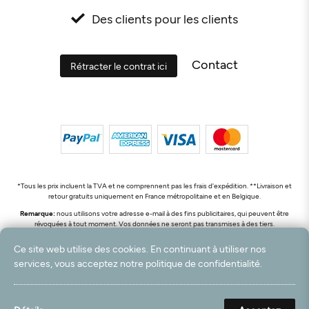
Des clients pour les clients
Contact
Rétracter le contrat ici
*Tous les prix incluent la TVA et ne comprennent pas les frais d'expédition. **Livraison et
retour gratuits uniquement en France métropolitaine et en Belgique.
Remarque:
nous utilisons votre adresse e-mail à des fins publicitaires, qui peuvent être
révoquées à tout moment. Vos données ne seront pas transmises à des tiers.
© 2003 - 2026 Rudolf Hossdorf Teppichhandel e.K. / Tous droits réservés. powered by
Ce site web utilise des cookies. En continuant à utiliser nos
createyourtemplate
services, vous acceptez notre politique de confidentialité.