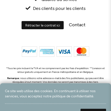
Des clients pour les clients
Contact
Rétracter le contrat ici
*Tous les prix incluent la TVA et ne comprennent pas les frais d'expédition. **Livraison et
retour gratuits uniquement en France métropolitaine et en Belgique.
Remarque:
nous utilisons votre adresse e-mail à des fins publicitaires, qui peuvent être
révoquées à tout moment. Vos données ne seront pas transmises à des tiers.
© 2003 - 2026 Rudolf Hossdorf Teppichhandel e.K. / Tous droits réservés. powered by
Ce site web utilise des cookies. En continuant à utiliser nos
createyourtemplate
services, vous acceptez notre politique de confidentialité.